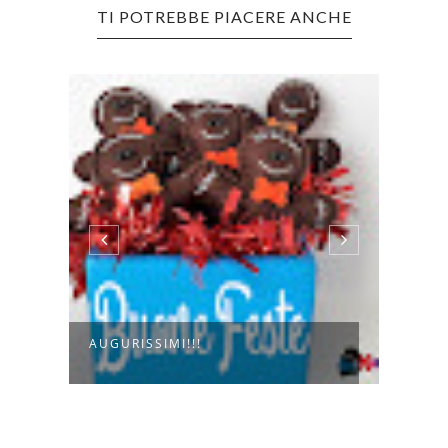
TI POTREBBE PIACERE ANCHE
KREA
AUGURISSIMI!!!
DIVE