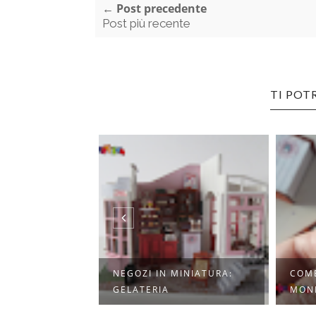
← Post precedente
Post più recente
TI POT
I NATALIZIE
NEGOZI IN MINIATURA:
COME
L...
GELATERIA
MOND