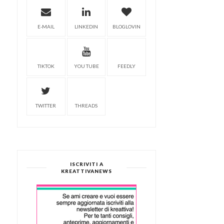
E-MAIL
LINKEDIN
BLOGLOVIN
TIKTOK
YOU TUBE
FEEDLY
LINEA DEL TRAM IN
MINIATURA
TWITTER
THREADS
ISCRIVITI A
KREATTIVANEWS
VILLAGGIO NATALIZIO I
MINIATURA