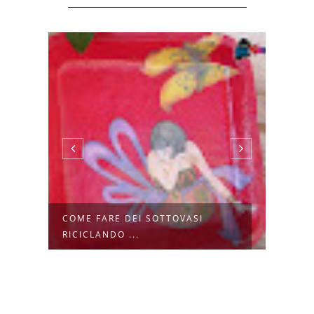
A
COME FARE DEI SOTTOVASI
COME
RICICLANDO ...
LATTI