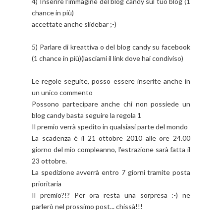
4) Inserire l'immagine del blog candy sul tuo blog (1
chance in più)
accettate anche slidebar ;-)
5) Parlare di kreattiva o del blog candy su facebook
(1 chance in più)(lasciami il link dove hai condiviso)
Le regole seguite, posso essere inserite anche in
un unico commento
Possono partecipare anche chi non possiede un
blog candy basta seguire la regola 1
Il premio verrà spedito in qualsiasi parte del mondo
La scadenza è il 21 ottobre 2010 alle ore 24.00
giorno del mio compleanno, l'estrazione sarà fatta il
23 ottobre.
La spedizione avverrà entro 7 giorni tramite posta
prioritaria
Il premio?!? Per ora resta una sorpresa :-) ne
parlerò nel prossimo post... chissà!!!