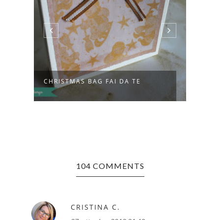
S BAG FAI DA TE
BABBO NATALE IN QUILLIN
104 COMMENTS
CRISTINA C.