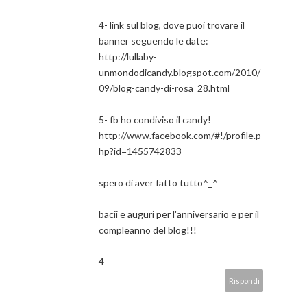
4- link sul blog, dove puoi trovare il
banner seguendo le date:
http://lullaby-
unmondodicandy.blogspot.com/2010/
09/blog-candy-di-rosa_28.html
5- fb ho condiviso il candy!
http://www.facebook.com/#!/profile.p
hp?id=1455742833
spero di aver fatto tutto^_^
bacii e auguri per l'anniversario e per il
compleanno del blog!!!
4-
Rispondi