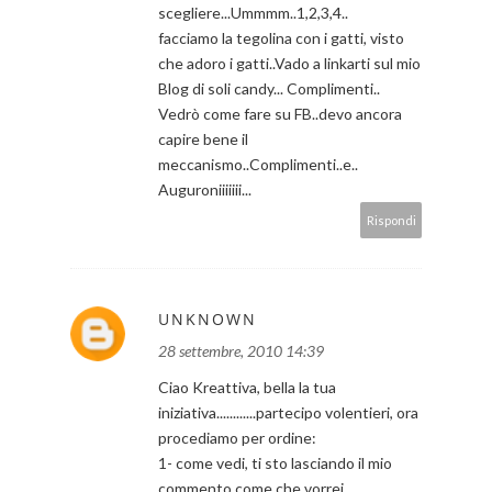
scegliere...Ummmm..1,2,3,4..
facciamo la tegolina con i gatti, visto
che adoro i gatti..Vado a linkarti sul mio
Blog di soli candy... Complimenti..
Vedrò come fare su FB..devo ancora
capire bene il
meccanismo..Complimenti..e..
Auguroniiiiiii...
Rispondi
UNKNOWN
28 settembre, 2010 14:39
Ciao Kreattiva, bella la tua
iniziativa............partecipo volentieri, ora
procediamo per ordine:
1- come vedi, ti sto lasciando il mio
commento come che vorrei