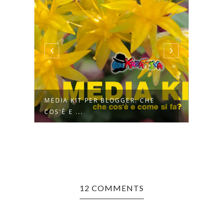
MEDIA KIT PER BLOGGER: CHE
SECO
COS'È E ...
GRAT
12 COMMENTS