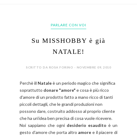
PARLARE CON VOI
Su MISSHOBBY è già
NATALE!
SCRITTO DA ROSA FORINO - NOVEMBRE 09, 2010
Perchè
il Natale
è un periodo magico che significa
soprattutto
donare "amore"
e cosa è più ricco
d'amore di un prodotto fatto a mano ricco di tanti
piccoli dettagli, che le grandi produzioni non
possono dare, costruito addosso al proprio cliente
che ha un'idea ben precisa di cosa vuole ricevere.
Noi sappiamo che ogni
desiderio esaudito
è un
gesto d'amore che porta altro
amore
e il piacere di