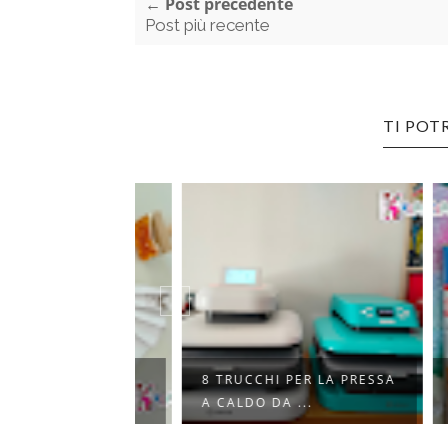
← Post precedente
Post più recente
TI POT
O SACCHETTO
8 TRUCCHI PER LA PRESSA
I SE
 P...
A CALDO DA ...
AL M