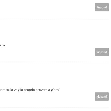
Rispondi
esto
Rispondi
arato, lo voglio proprio provare a giorni
Rispondi