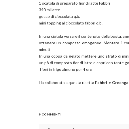
1 scatola di preparato fior di latte Fabbri
340 ml latte
gocce di cioccolata q.b.
mini topping al cioccolato fabbri q.b.
In una ciotola versare il contenuto della busta, agg
ottenere un composto omogeneo. Montare il compo
minuti
In una coppa da gelato mettere uno strato di mini to
un pò di composto fior di latte e copri con tante g
Tieni in frigo almeno per 4 ore
Ha collaborato a questa ricetta
Fabbri
e
Greenga
9 COMMENTI