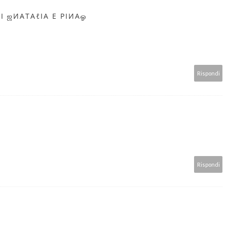
I ஜИΑТΑℓΙΑ E ΡΙИΑஓ
Rispondi
Rispondi