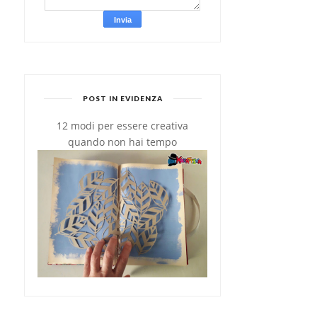
POST IN EVIDENZA
12 modi per essere creativa
MUG CAKE: DOLCE AL
CRINKLE COOKIE:
quando non hai tempo
MICROONDE IN 5 M...
BISCOTTI AL CIOCCOL...