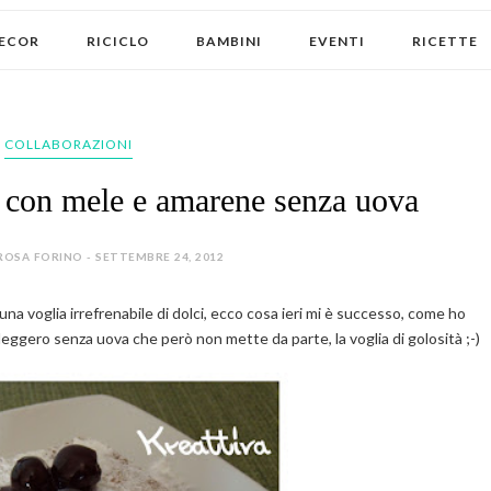
ECOR
RICICLO
BAMBINI
EVENTI
RICETTE
COLLABORAZIONI
ao con mele e amarene senza uova
ROSA FORINO - SETTEMBRE 24, 2012
na voglia irrefrenabile di dolci, ecco cosa ieri mi è successo, come ho
ggero senza uova che però non mette da parte, la voglia di golosità ;-)