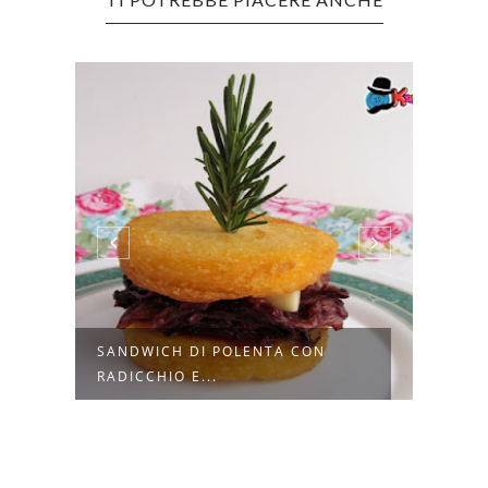
TE
SANDWICH DI POLENTA CON
FING
RADICCHIO E...
AVOC