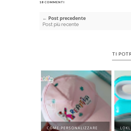
18 COMMENTI
← Post precedente
Post più recente
TI POT
ONALIZZARE
LOKLIK HAT PRESS:
CREA