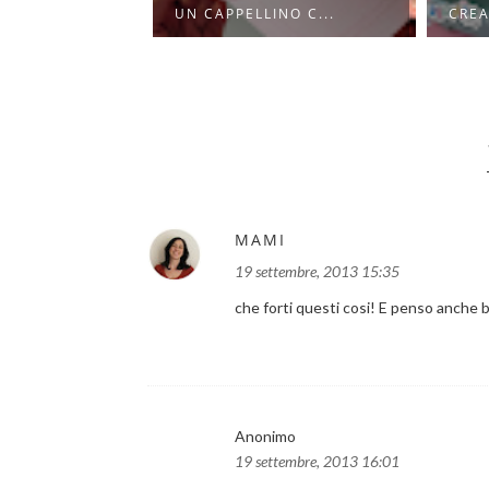
NO C...
CREARE CAPPELLI P...
HAND
MAMI
19 settembre, 2013 15:35
che forti questi cosi! E penso anche 
Anonimo
19 settembre, 2013 16:01