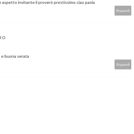
aspetto invitante li proverò prestissimo ciao paola
Rispondi
RO
ta e buona serata
Rispondi