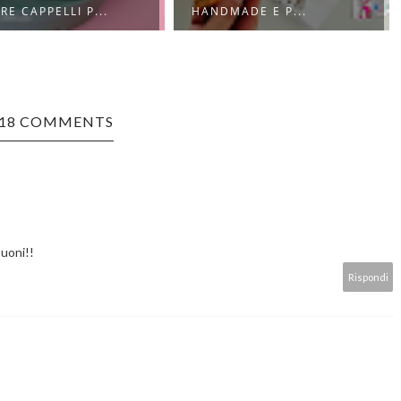
MADE E P...
A CALDO DA ...
18 COMMENTS
buoni!!
Rispondi