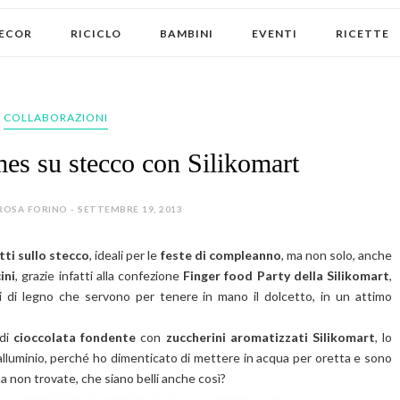
ECOR
RICICLO
BAMBINI
EVENTI
RICETTE
COLLABORAZIONI
rmes su stecco con Silikomart
ROSA FORINO - SETTEMBRE 19, 2013
tti sullo stecco
, ideali per le
feste di compleanno
, ma non solo, anche
ini
, grazie infatti alla confezione
Finger food Party della Silikomart
,
hi di legno che servono per tenere in mano il dolcetto, in un attimo
 di
cioccolata fondente
con
zuccherini aromatizzati Silikomart
, lo
 alluminio, perché ho dimenticato di mettere in acqua per oretta e sono
 ma non trovate, che siano belli anche così?