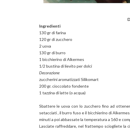
D
Ingredienti
130 gr di farina
120 gr di zucchero
2 uova
130 gr di burro
1 bicchierino di Alkermes
1/2 bustina di lievito per dolci
Decorazione
zuccherini aromatizzati Silikomart
200 gr. cioccolato fondente
1 tazzina di latte (o acqua)
Sbattere le uova con lo zucchero fino ad ottener
setacciati , il burro fuso e il bicchierino di Alkerme
minuti a poi abbassate la temperatura a 160 e compl
Lasciate raffreddare, nel frattempo sciogliete la c