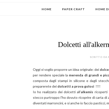
HOME
PAPER CRAFT
HOME D
Dolcetti all'alke
SCRITTO DA 
Oggi vi voglio proporre un idea originale: dei
dolce
per rendere speciale la
merenda di grandi e picc
composta dagli stampi in silicone e dagli stecc
preparerete dei
dolcetti a prova golosi
!!!!
Io ho realizzato dei dolcetti all'
alkemis
ricoperti
stecco purtroppo l'ho dovuto ricoprire di carta di
diventati marroncini, e si anche io faccio pasticci,