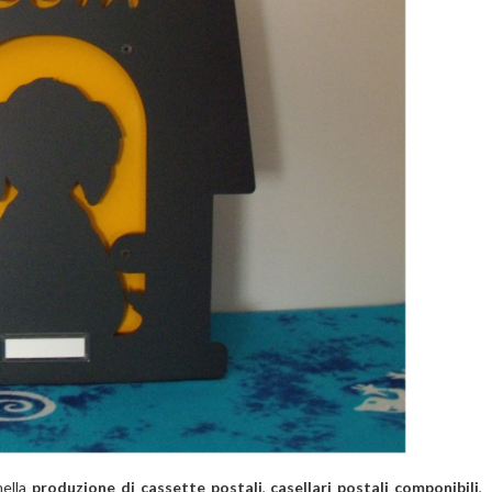
nella
produzione di cassette postali
,
casellari postali componibili
,