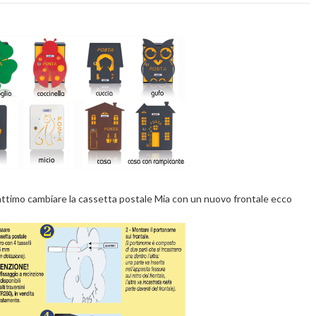
ttimo cambiare la cassetta postale Mia con un nuovo frontale ecco