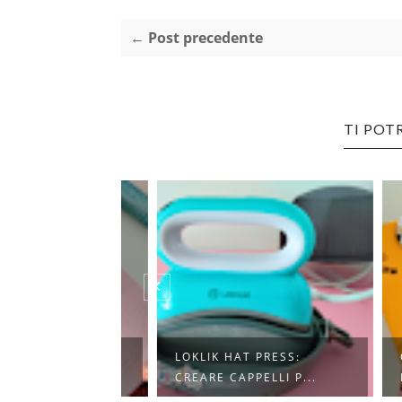
← Post precedente
TI POT
ONALIZZARE
LOKLIK HAT PRESS:
CREA
NO C...
CREARE CAPPELLI P...
HAND