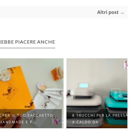
Altri post →
REBBE PIACERE ANCHE
 IL TUO SACCHETTO
8 TRUCCHI PER LA PRESSA
MADE E P...
A CALDO DA ...