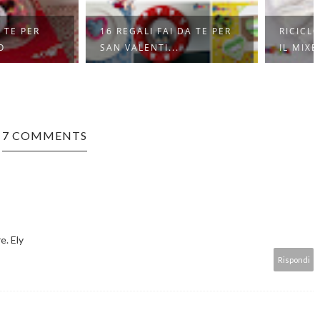
EGALI FAI DA TE PER
RICICLO DEI CD ROM CON
VALENTI...
IL MIXED MED...
7 COMMENTS
e. Ely
Rispondi