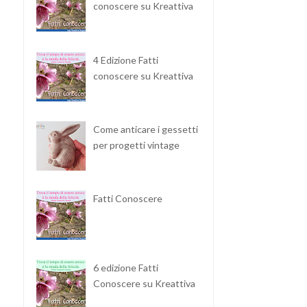
conoscere su Kreattiva
GHIRLANDA CON CUORI
INVITO DI MATRIMONIO
PER SAN VALENTI...
FAI‑DA‑TE CON ...
4 Edizione Fatti
conoscere su Kreattiva
Come anticare i gessetti
per progetti vintage
Fatti Conoscere
6 edizione Fatti
Conoscere su Kreattiva