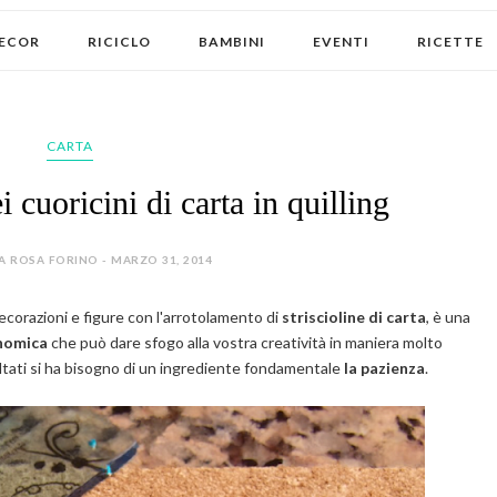
ECOR
RICICLO
BAMBINI
EVENTI
RICETTE
CARTA
 cuoricini di carta in quilling
A ROSA FORINO - MARZO 31, 2014
decorazioni e figure con l'arrotolamento di
striscioline di carta
, è una
nomica
che può dare sfogo alla vostra creatività in maniera molto
ultati si ha bisogno di un ingrediente fondamentale
la pazienza
.