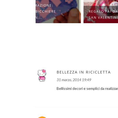
NE:
IERE
REGALO FAI DA TE PER
16 R
SAN VALENTINO
SAN 
BELLEZZA IN RICICLETTA
31 marzo, 2014 19:49
Bellissimi decori e semplici da realizzar