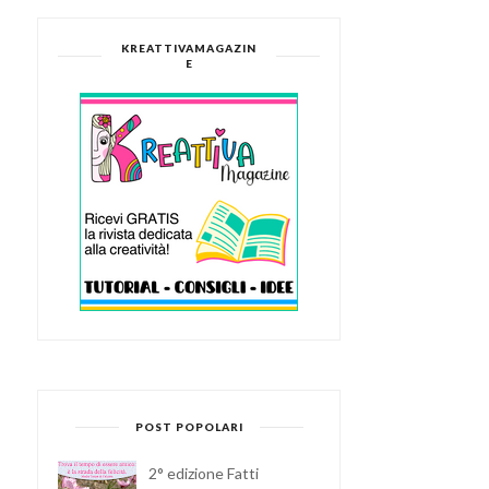
KREATTIVAMAGAZIN
E
16 REGALI FAI DA TE PER
SAN VALENTI...
CALENDARI
DELL’AVVENTO ORIGINAL
POST POPOLARI
PE...
2° edizione Fatti