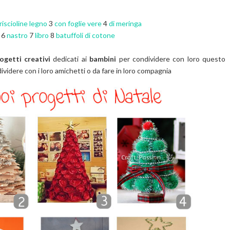
riscioline legno
3
con foglie vere
4
di meringa
o
6
nastro
7
libro
8
batuffoli di cotone
ogetti creativi
dedicati ai
bambini
per condividere con loro questo
ividere con i loro amichetti o da fare in loro compagnia