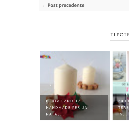
← Post precedente
TI POT
PORTA CANDELA
60 I
NALIZZARE I
HANDMADE PER UN
TRAS
AT...
NATAL...
IN...