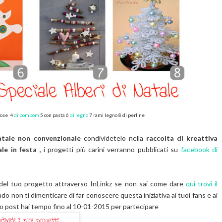
rose 4
di pompom
5 con pasta 6
di legno
7 rami legno 8 di perline
atale non convenzionale
condividetelo nella
raccolta di kreattiva
le in festa ,
i progetti più carini verranno pubblicati su
facebook di
nk del tuo progetto attraverso InLinkz se non sai come dare
qui trovi il
o non ti dimenticare di far conoscere questa iniziativa ai tuoi fans e ai
sto post hai tempo fino al 10-01-2015 per partecipare