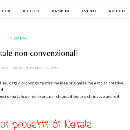
ECOR
RICICLO
BAMBINI
EVENTI
RICETTE
INIZIATIVE
atale non convenzionali
ROSA FORINO - NOVEMBRE 25, 2014
i ieri, oggi vi propongo tantissime idee originalissime e molto creative
14
beri di natale
per golosoni, per chi ama il legno e chi invece adoro il
.