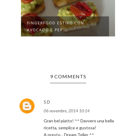
FINGERFOOD ESTIVO CON
TACO
AVOCADO E PEP...
9 COMMENTS
SD
06 novembre, 2014 10:14
Gran bel piatto! ^^ Davvero una bella
ricetta, semplice e gustosa!
A presto... Dream Teller ^^