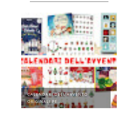
DI
CALENDARI DELL’AVVENTO
COME
ORIGINALI PE...
DI NA