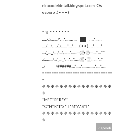
elracodeldetall.blogspot.com, Os
espero .( • ~ • )
* ♕ * * * * * * *
…../..\……./\…*.... .... …__██__…..*……
…./….\…../..\……*....*...….( • • )…..*…….*
…/_…_\…/….\……*.…..─(░•░)─….*…**
./.…......\../_…_\…*....*......(░ • ░)……*...*
../______\######....*......*...............*.....*.....
==============================
=
❉ ❉ ❉ ❉ ❉ ❉ ❉ ❉ ❉ ❉ ❉ ❉ ❉ ❉ ❉ ❉
❉
*M*E*R*R*Y*
*C*H*R*I*S*T*M*A*S*!*
❉ ❉ ❉ ❉ ❉ ❉ ❉ ❉ ❉ ❉ ❉ ❉ ❉ ❉ ❉ ❉
❉
Rispondi