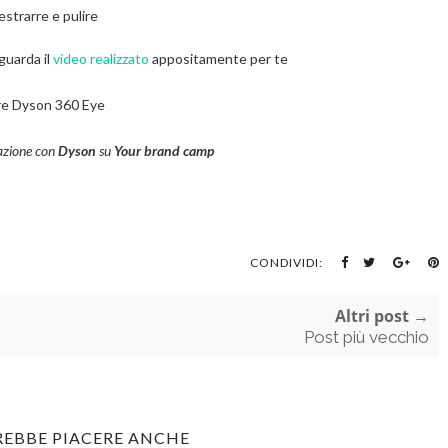
estrarre e pulire
guarda il
video realizzato
appositamente per te
lare Dyson 360 Eye
azione con
Dyson
su
Your brand camp
CONDIVIDI:
Altri post →
Post più vecchio
REBBE PIACERE ANCHE