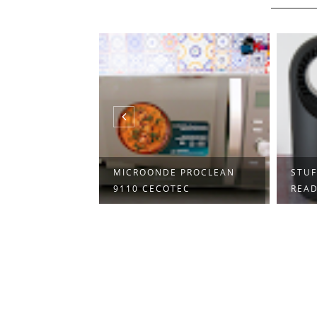
 AD OLIO
MICROONDE PROCLEAN
STUF
DVANC...
9110 CECOTEC
READ