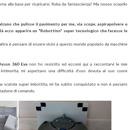
na alla base per ricaricarsi. Roba da fantascienza? Ma noooo scoprilo
cuno che pulisse il pavimento per me, via scope, aspirapolvere e
oilà ecco apparire un "Robottino" super tecnologico che facesse le
'altra è pensare di essere vicini a questo mondo popolato da macchine
Dyson 360 Eye
non ho resistito ed eccomi qui a raccontarvi le mie
 intimorita, mi aspettavo una difficoltà d'uso dovuta al suo cuore
ua scatola super imbottita, mi ha subito conquistato e non è passato
stazione di comando.