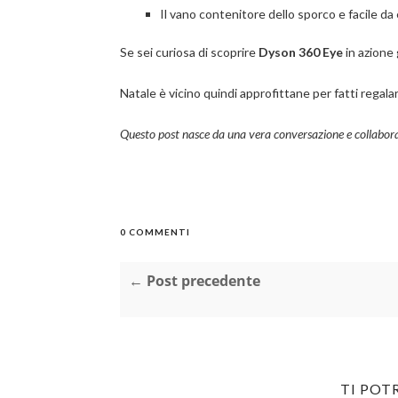
Il vano contenitore dello sporco e facile da 
Se sei curiosa di scoprire
Dyson 360 Eye
in azione 
Natale è vicino quindi approfittane per fatti rega
Questo post nasce da una vera conversazione e collabor
0 COMMENTI
← Post precedente
TI POT