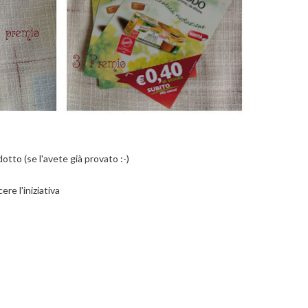
to (se l'avete già provato :-)
re l'iniziativa