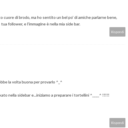
o cuore di brodo, ma ho sentito un bel po' di amiche parlarne bene,
tua follower, e l'immagine è nella mia side bar.
Rispondi
bbe la volta buona per provarlo ^_^
ato nella sidebar e...iniziamo a preparare i tortellini ^____^ !!!!!
Rispondi