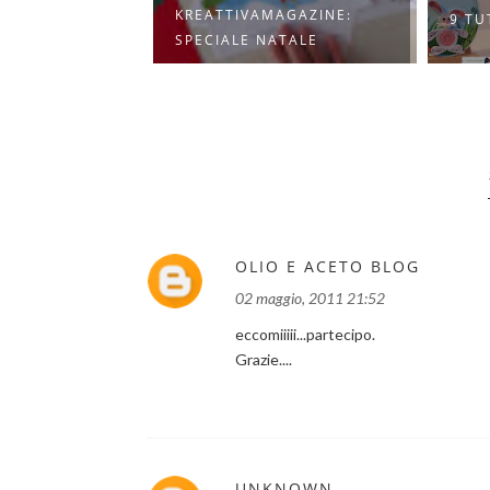
AGAZINE:
SEGN
9 TUTORIAL PASQUALI
ATALE
NATA
OLIO E ACETO BLOG
02 maggio, 2011 21:52
eccomiiiii...partecipo.
Grazie....
UNKNOWN