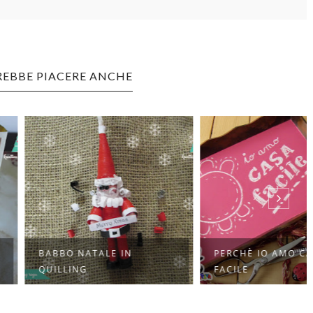
REBBE PIACERE ANCHE
O NATALE IN
PERCHÈ IO AMO CASA
LING
FACILE