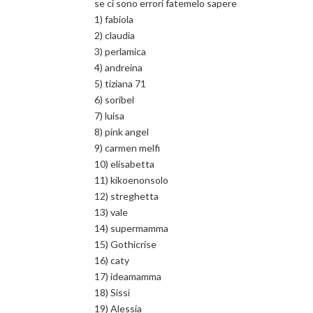
se ci sono errori fatemelo sapere
1) fabiola
2) claudia
3) perlamica
4) andreina
5) tiziana 71
6) soribel
7) luisa
8) pink angel
9) carmen melfi
10) elisabetta
11) kikoenonsolo
12) streghetta
13) vale
14) supermamma
15) Gothicrise
16) caty
17) ideamamma
18) Sissi
19) Alessia