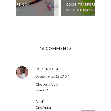
COME TRASFORMARE UNA
COME
VECCHIA MACCHI...
IN LE
16 COMMENTS
PERLAMICA
06 giugno, 2012 10:07
Che bella idea!!!
Brava!!!
Baciii
Cri&Anna