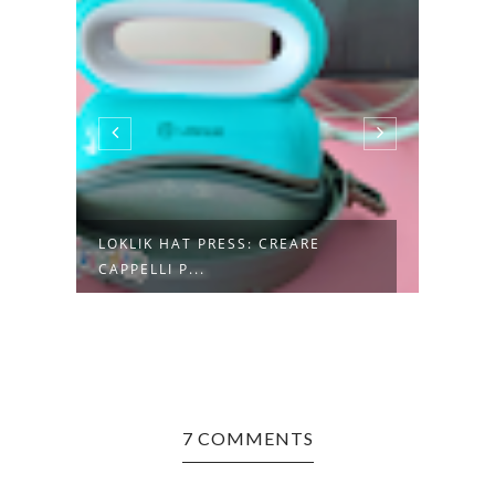
LOKLIK HAT PRESS: CREARE
CREA
CAPPELLI P...
HAND
7 COMMENTS