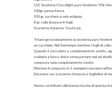
150 Tavoletta Chocolight puro fondente 75% Ven
500gr. panna fresca
100 gr. zucchero a velo eridania
8 gr. colla di pesce in fogli
Scorzette d'arancio Toschi q.b.
Tritare grossolanamente la tavoletta puro fondent
un cucchiaio. Nel frattempo mettere i fogli di colla
Quando il cioccolato e completamente sciolto, a
scaldate a fuoco dolce senza portare mai ad ebolli
composto sarà completamente sciolto.
Mettete il composto in 5 stampini
e lasciate raffr
Decorare con s
corzette d'arancio
e foglioline di m
Hanno contribuito alla buona riuscita di questa ric