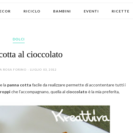
ECOR
RICICLO
BAMBINI
EVENTI
RICETTE
DOLCI
otta al cioccolato
 ROSA FORINO - LUGLIO 03, 2012
e la
panna cotta
facile da realizzare permette di accontentare tutti i
iroppi
che l'accompagnano, quella al
cioccolato
è la mia preferita,