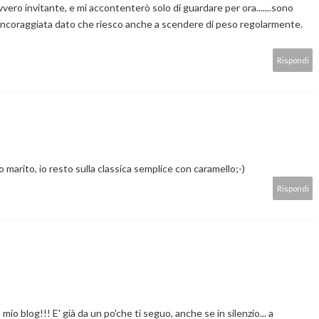
vero invitante, e mi accontenterò solo di guardare per ora.......sono
 incoraggiata dato che riesco anche a scendere di peso regolarmente.
Rispondi
marito, io resto sulla classica semplice con caramello;-)
Rispondi
io blog!!! E' già da un po'che ti seguo, anche se in silenzio... a