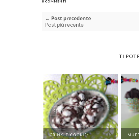
8 COMMENTI
← Post precedente
Post più recente
TI POT
OKIE:
MUFFIN AL TRIPLO
PANI