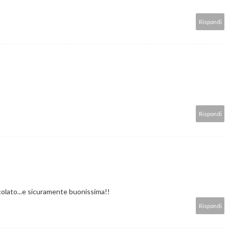
Rispondi
Rispondi
olato...e sicuramente buonissima!!
Rispondi