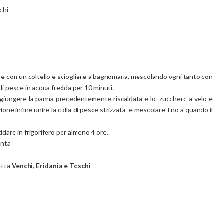
chi
e con un coltello e sciogliere a bagnomaria, mescolando ogni tanto con
 di pesce in acqua fredda per 10 minuti.
ggiungere la panna precedentemente riscaldata e lo zucchero a velo
e
zione
infine unire la colla di pesce strizzata
e mescolare fino a quando il
eddare in frigorifero per almeno 4 ore.
enta
etta
Venchi, Eridania e Toschi