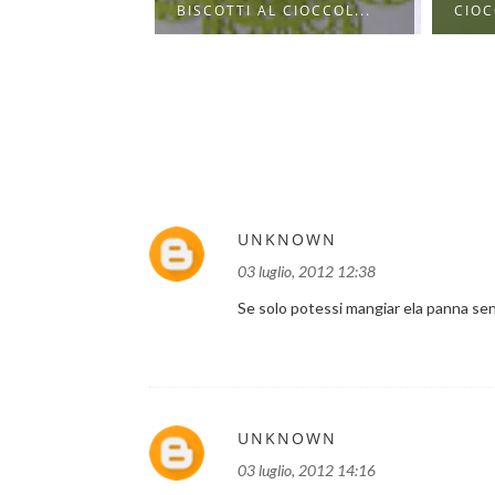
 CIOCCOL...
CIOCCOLATO
FATTI
UNKNOWN
03 luglio, 2012 12:38
Se solo potessi mangiar ela panna sen
UNKNOWN
03 luglio, 2012 14:16