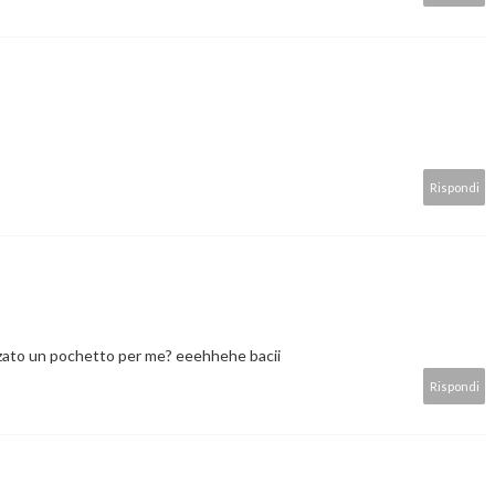
Rispondi
zato un pochetto per me? eeehhehe bacii
Rispondi