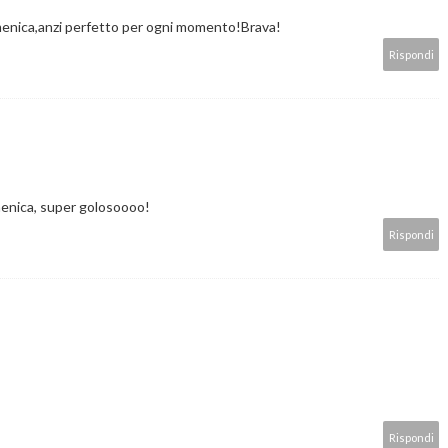
enica,anzi perfetto per ogni momento!Brava!
Rispondi
menica, super golosoooo!
Rispondi
Rispondi