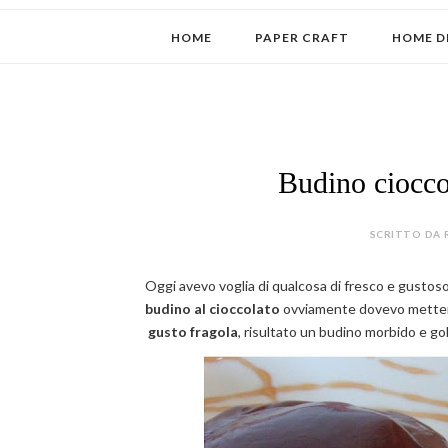
HOME
PAPER CRAFT
HOME D
Budino cioccol
SCRITTO DA 
Oggi avevo voglia di qualcosa di fresco e gustoso e
budino al cioccolato
ovviamente dovevo metterci
gusto fragola
, risultato un budino morbido e go