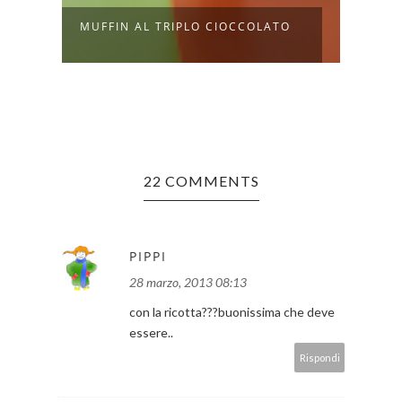
COME REALIZZARE DEI PORTA
COME
O
TOVAGLIOL...
PROG
22 COMMENTS
PIPPI
28 marzo, 2013 08:13
con la ricotta???buonissima che deve
essere..
Rispondi