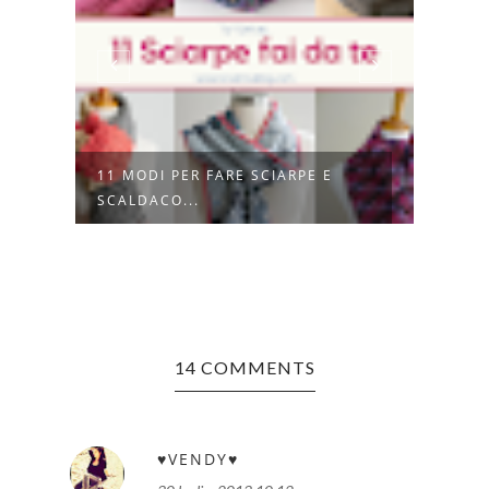
I
11 MODI PER FARE SCIARPE E
COME
SCALDACO...
CON 
14 COMMENTS
♥VENDY♥