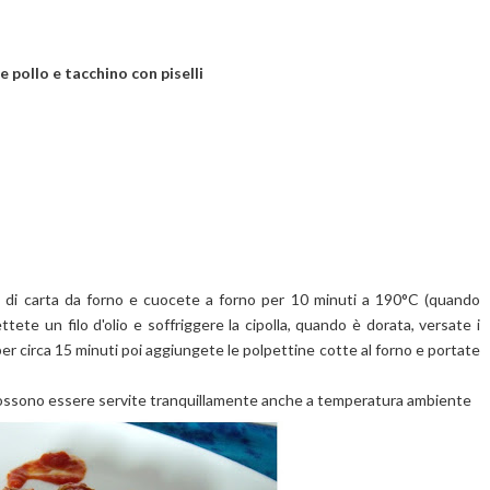
e pollo e tacchino con piselli
io di carta da forno e cuocete a forno per 10 minuti a 190°C (quando
tete un filo d'olio e soffriggere la cipolla, quando è dorata, versate i
e per circa 15 minuti poi aggiungete le polpettine cotte al forno e portate
 possono essere servite tranquillamente anche a temperatura ambiente