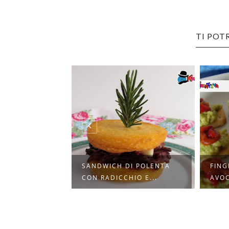
TI POT
TIVE PER
SANDWICH DI POLENTA
FING
IENA...
CON RADICCHIO E...
AVOC