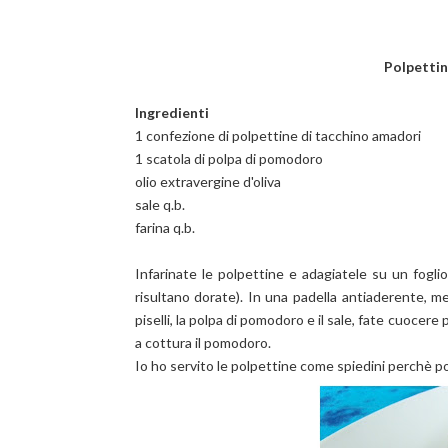
Polpettin
Ingredienti
1 confezione di polpettine di tacchino amadori
1 scatola di polpa di pomodoro
olio extravergine d'oliva
sale q.b.
farina q.b.
Infarinate le polpettine e adagiatele su un fogl
risultano dorate). In una padella antiaderente, met
piselli, la polpa di pomodoro e il sale, fate cuocer
a cottura il pomodoro.
Io ho servito le polpettine come spiedini perchè