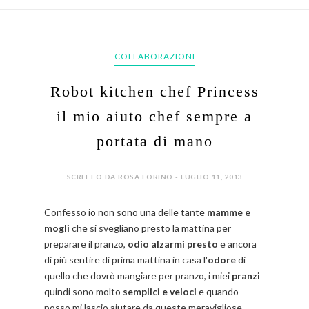
COLLABORAZIONI
Robot kitchen chef Princess
il mio aiuto chef sempre a
portata di mano
SCRITTO DA ROSA FORINO - LUGLIO 11, 2013
Confesso io non sono una delle tante
mamme e
mogli
che si svegliano presto la mattina per
preparare il pranzo,
odio alzarmi presto
e ancora
di più sentire di prima mattina in casa l'
odore
di
quello che dovrò mangiare per pranzo, i miei
pranzi
quindi sono molto
semplici e veloci
e quando
posso mi lascio aiutare da queste meravigliose