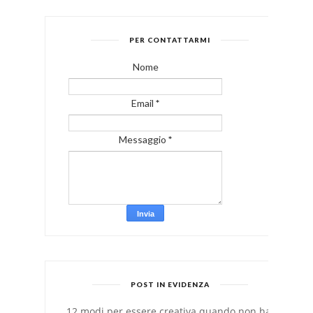
PER CONTATTARMI
Nome
Email
*
Messaggio
*
POST IN EVIDENZA
12 modi per essere creativa quando non hai