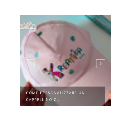
N
COME PERSONALIZZARE UN
LOKL
CAPPELLINO C...
CAPPE