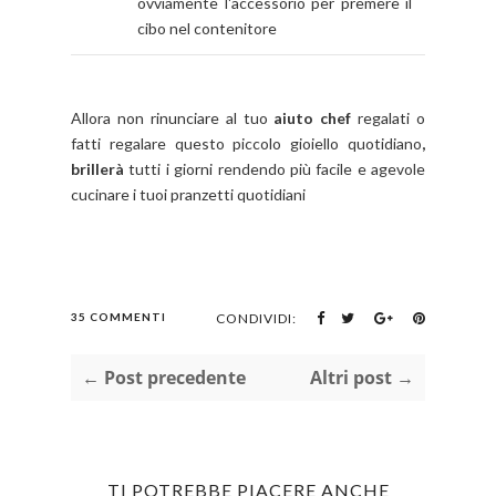
ovviamente l'accessorio per premere il
cibo nel contenitore
Allora non rinunciare al tuo
aiuto chef
regalati o
fatti regalare questo piccolo gioiello quotidiano
,
brillerà
tutti i giorni rendendo più facile e agevole
cucinare i tuoi pranzetti quotidiani
35 COMMENTI
CONDIVIDI:
← Post precedente
Altri post →
TI POTREBBE PIACERE ANCHE