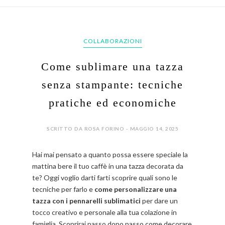
COLLABORAZIONI
Come sublimare una tazza
senza stampante: tecniche
pratiche ed economiche
SCRITTO DA ROSA FORINO - MAGGIO 14, 2025
Hai mai pensato a quanto possa essere speciale la
mattina bere il tuo caffè in una tazza decorata da
te? Oggi voglio darti farti scoprire quali sono le
tecniche per farlo e
come personalizzare una
tazza con i pennarelli sublimatici
per dare un
tocco creativo e personale alla tua colazione in
famiglia. Scoprirai passo dopo passo come decorare