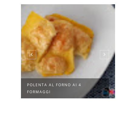
À
POLENTA AL FORNO AI 4
INSA
FORMAGGI
PIENA