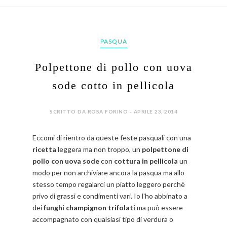
PASQUA
Polpettone di pollo con uova
sode cotto in pellicola
SCRITTO DA ROSA FORINO - APRILE 23, 2014
Eccomi di rientro da queste feste pasquali con una
ricetta
leggera ma non troppo, un
polpettone di
pollo con uova sode
con
cottura in pellicola
un
modo per non archiviare ancora la pasqua ma allo
stesso tempo regalarci un piatto leggero perchè
privo di grassi e condimenti vari. Io l'ho abbinato a
dei
funghi champignon trifolati
ma può essere
accompagnato con qualsiasi tipo di verdura o