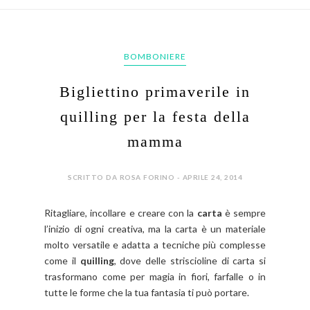
BOMBONIERE
Bigliettino primaverile in
quilling per la festa della
mamma
SCRITTO DA ROSA FORINO - APRILE 24, 2014
Ritagliare, incollare e creare con la
carta
è sempre
l’inizio di ogni creativa, ma la carta è un materiale
molto versatile e adatta a tecniche più complesse
come il
quilling
, dove delle striscioline di carta si
trasformano come per magia in fiori, farfalle o in
tutte le forme che la tua fantasia ti può portare.