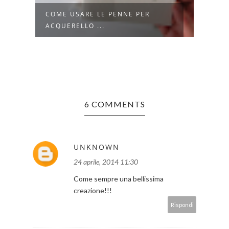
I:
COME USARE LE PENNE PER
CARD
ACQUERELLO ...
LO SP
6 COMMENTS
UNKNOWN
24 aprile, 2014 11:30
Come sempre una bellissima
creazione!!!
Rispondi