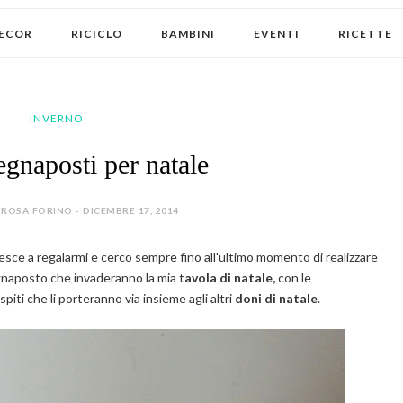
ECOR
RICICLO
BAMBINI
EVENTI
RICETTE
INVERNO
egnaposti per natale
ROSA FORINO - DICEMBRE 17, 2014
iesce a regalarmi e cerco sempre fino all'ultimo momento di realizzare
gnaposto che invaderanno la mia t
avola di natale,
con le
iti che li porteranno via insieme agli altri
doni di natale
.