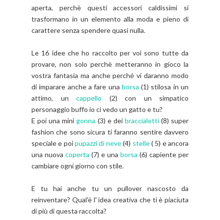
aperta, perchè questi accessori caldissimi si
trasformano in un elemento alla moda e pieno di
carattere senza spendere quasi nulla.
Le 16 idee che ho raccolto per voi sono tutte da
provare, non solo perchè metteranno in gioco la
vostra fantasia ma anche perché vi daranno modo
di imparare anche a fare una
borsa
(1)
stilosa in un
attimo, un
cappello
(
2) con un
simpatico
personaggio buffo io ci vedo un gatto e tu?
E poi una mini
gonna
(
3) e dei
braccialetti
(
8) super
fashion che sono sicura ti faranno sentire davvero
speciale e poi
pupazzi di neve
(
4)
stelle
(
5) e ancora
una nuova
coperta
(
7) e una
borsa
(6) capiente per
cambiare ogni giorno con stile.
E tu hai anche tu un pullover nascosto da
reinventare? Qual'è l' idea creativa che ti è piaciuta
di più di questa raccolta?