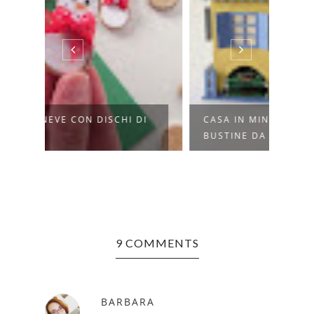
DI
CASA IN MINIATURA PORTA
BACC
BUSTINE DA ...
CAPO
9 COMMENTS
BARBARA