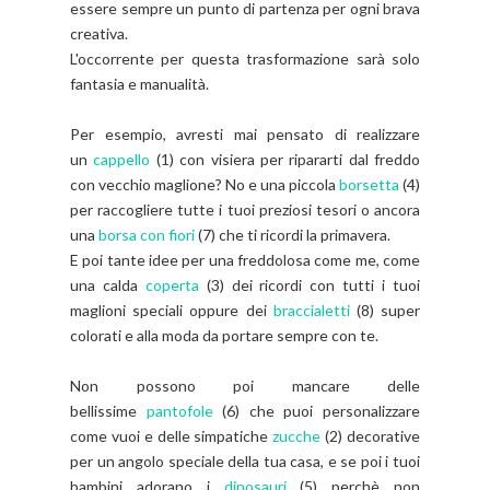
essere sempre un punto di partenza per ogni brava
creativa.
L'occorrente per questa trasformazione sarà solo
fantasia e manualità.
Per esempio, avresti mai pensato di realizzare
un
cappello
(1) con visiera per ripararti dal freddo
con vecchio maglione? No e una piccola
borsetta
(4)
per raccogliere tutte i tuoi preziosi tesori o ancora
una
borsa con fiori
(7) che ti ricordi la primavera.
E poi tante idee per una freddolosa come me, come
una calda
coperta
(3) dei ricordi con tutti i tuoi
maglioni speciali oppure dei
braccialetti
(8) super
colorati e alla moda da portare sempre con te.
Non possono poi mancare delle
bellissime
pantofole
(
6)
che puoi personalizzare
come vuoi e delle simpatiche
zucche
(2) decorative
per un angolo speciale della tua casa, e se poi i tuoi
bambini adorano i
dinosauri
(
5) perchè non