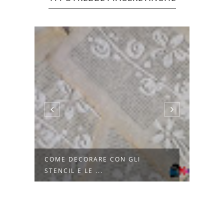
NA
COME DECORARE CON GLI
CHE 
STENCIL E LE ...
SI U