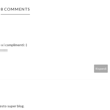
8 COMMENTS
x i complimenti:-)
!!!!!!
Rispondi
esto super blog.