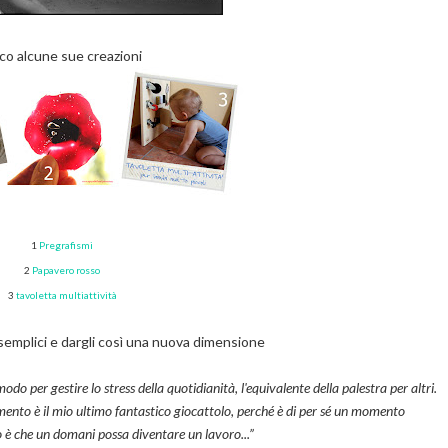
co alcune sue creazioni
1
Pregrafismi
2
Papavero rosso
3
tavoletta multiattività
semplici e dargli così una nuova dimensione
odo per gestire lo stress della quotidianità, l'equivalente della palestra per altri.
mento è il mio ultimo fantastico giocattolo, perché è di per sé un momento
no è che un domani possa diventare un lavoro...”