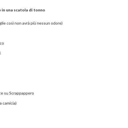
 in una scatola di tonno
iglie così non avrà più nessun odore)
nco
i
vate su Scrappappero
a camicia)