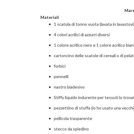
Mare
Materiali
1 scatola di tonno vuota (lavata in lavastov
4 colori acrilici di azzurri diversi
1 colore acrilico nero e 1 colore acrilico bia
cartoncino delle scatole di cereali o di pelat
forbici
pennelli
nastro biadesivo
Stiffy liquido indurente per tessuti lo tro
pezzettino di stoffa (io ho usato una vecchi
pellicola trasparente
stecco da spiedino