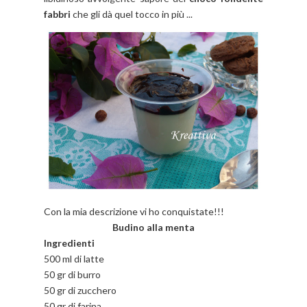
fabbri
che gli dà quel tocco in più ...
Con la mia descrizione vi ho conquistate!!!
Budino alla menta
Ingredienti
500 ml di latte
50 gr di burro
50 gr di zucchero
50 gr di farina