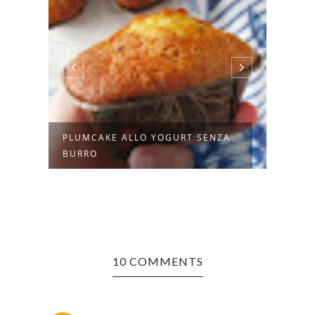
PLUMCAKE ALLO YOGURT SENZA
MUG 
BURRO
MICR
10 COMMENTS