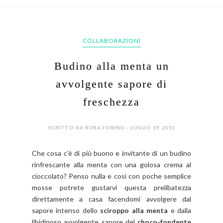
COLLABORAZIONI
Budino alla menta un
avvolgente sapore di
freschezza
SCRITTO DA ROSA FORINO - LUGLIO 19, 2013
Che cosa c'è di più buono e invitante di un budino
rinfrescante alla menta con una golosa crema al
cioccolato? Penso nulla e così con poche semplice
mosse potrete gustarvi questa prelibatezza
direttamente a casa facendomi avvolgere dal
sapore intenso dello
sciroppo alla menta
e dalla
libidinoso avvolgente sapore del
choco-fondente