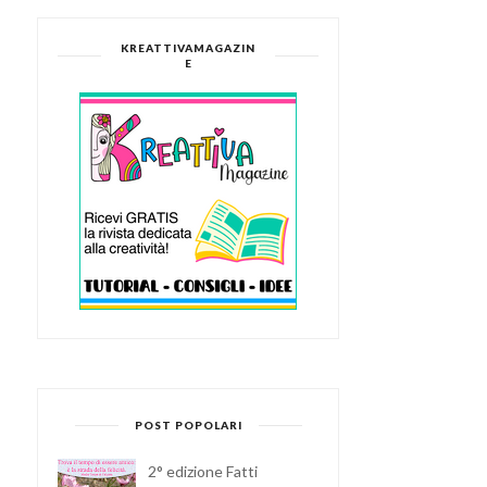
KREATTIVAMAGAZIN
E
LOKLIK HAT PRESS:
CREA IL TUO SACCHETT
CREARE CAPPELLI P...
HANDMADE E P...
POST POPOLARI
2° edizione Fatti