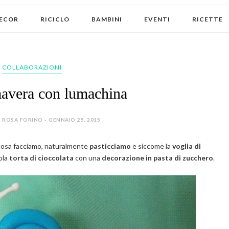
ECOR
RICICLO
BAMBINI
EVENTI
RICETTE
COLLABORAZIONI
mavera con lumachina
 ROSA FORINO - GENNAIO 25, 2015
a cosa facciamo, naturalmente
pasticciamo
e siccome la
voglia di
ola
torta di cioccolata
con una
decorazione in pasta di zucchero
.