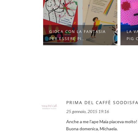
LA FANTASIA
LA VALIGETTA DI PEPPA
PERS
I...
PIG CON LE PE...
TAZZ
PRIMA DEL CAFFÈ SODDISFA
25 gennaio, 2015 19:16
Anche a me l'ape Maia piaceva molto! 
Buona domenica, Michaela.