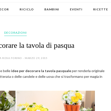
ECOR
RICICLO
BAMBINI
EVENTI
RICETTE
DECORAZIONI
corare la tavola di pasqua
A ROSA FORINO - MARZO 29, 2015
le belle
idee per decorare la tavola pasquale
per renderla originale
terata o delle candele e delle uova che si trasformano per magia in