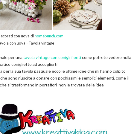
ecorati con uova di
homebunch.com
avola con uova
-
Tavola vintage
inale per una
tavola vintage con conigli fioriti
come potrete vedere nulla
patico coniglietto ad accoglierti
sta per la sua tavola pasquale ecco le ultime idee che mi hanno colpito
le che sono riuscite a donare con pochissimi e semplici elementi. come il
 che si trasformano in portafiori non le trovate delle idee