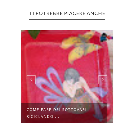
TI POTREBBE PIACERE ANCHE
E
COME FARE DEI SOTTOVASI
COME
RICICLANDO ...
LATTI