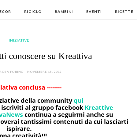
ECOR
RICICLO
BAMBINI
EVENTI
RICETTE
INIZIATIVE
tti conoscere su Kreattiva
ROSA FORINO - NOVEMBRE 15, 2012
iziativa conclusa --------
niziative della community
qui
iscriviti al gruppo facebook
Kreattive
ivaNews
continua a seguirmi anche su
overai tantissimi contenuti da cui lasciarti
ispirare.
ona creatività!!!