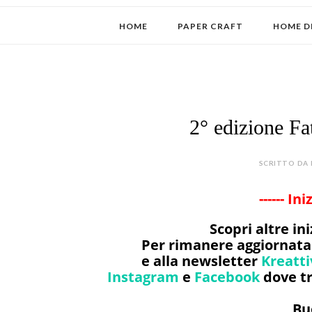
HOME
PAPER CRAFT
HOME D
2° edizione Fa
SCRITTO DA 
------ In
Scopri altre i
Per rimanere aggiornata 
e alla newsletter
Kreatt
Instagram
e
Facebook
dove tr
Bu