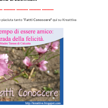
--
--------
--------
--------
--------
 è piaciuta tanto "
Fatti Conoscere"
qui su Kreattiva