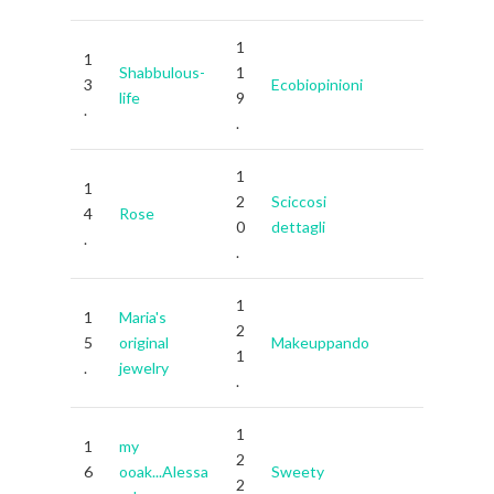
1
1
Shabbulous-
1
3
Ecobiopinioni
life
9
.
.
1
1
2
Sciccosi
4
Rose
0
dettagli
.
.
1
1
Maria's
2
5
original
Makeuppando
1
.
jewelry
.
1
1
my
2
6
ooak...Alessa
Sweety
2