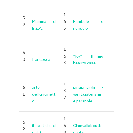
.
1
5
Mamma di
6
Bambole e
9
B.E.A.
5
nonsolo
.
.
1
6
6
*Ky* - Il mio
0
francesca
6
beauty case
.
.
1
6
arte
pinupmarylin -
6
1
dell'uncinett
vanità,isterismi
7
.
o
e paranoie
.
1
6
il castello di
6
Clamyallaboutb
2
patti
8
eauty