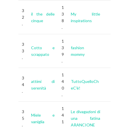
1
3
il the delle
3
My little
2
cinque
8
inspirations
.
.
1
3
Cotto e
3
fashion
3
scrappato
9
mommy
.
.
1
3
attimi di
4
TuttoQuelloCh
4
serenità
0
eC'è!
.
.
1
3
Le divagazioni di
Miele e
4
5
una fatina
vaniglia
1
.
ARANCIONE
.