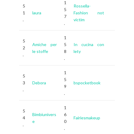
1
5
Rossella-
5
1
laura
Fashion not
7
.
victim
.
1
5
Amiche per
5
In cucina con
2
le stoffe
8
lety
.
.
1
5
5
3
Debora
bspocketbook
9
.
.
1
5
Bimbiunivers
6
4
Fairiesmakeup
e
0
.
.