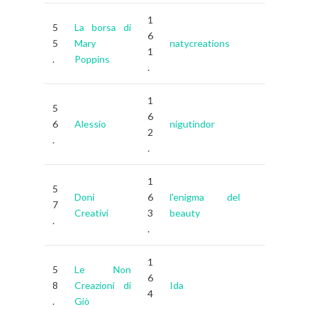
1
5
La borsa di
6
5
Mary
natycreations
1
.
Poppins
.
1
5
6
6
Alessio
nigutindor
2
.
.
1
5
Doni
6
l'enigma del
7
Creativi
3
beauty
.
.
1
5
Le Non
6
8
Creazioni di
Ida
4
.
Giò