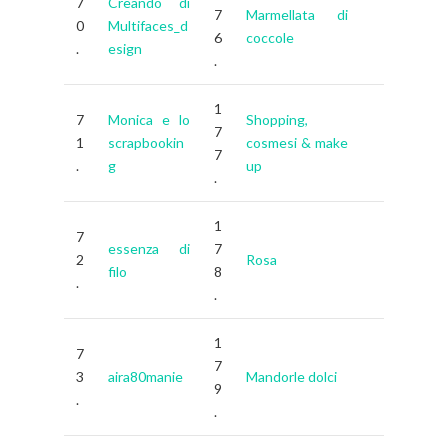
7
Creando di
7
Marmellata di
0
Multifaces_d
6
coccole
.
esign
.
1
7
Monica e lo
Shopping,
7
1
scrapbookin
cosmesi & make
7
.
g
up
.
1
7
essenza di
7
2
Rosa
filo
8
.
.
1
7
7
3
aira80manie
Mandorle dolci
9
.
.