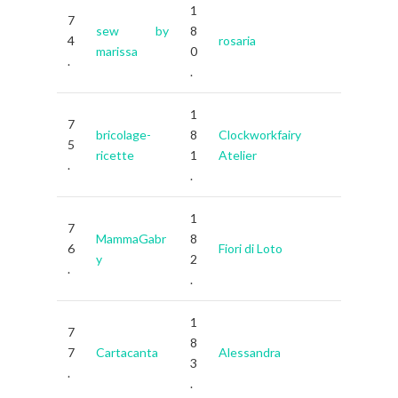
1
7
sew by
8
4
rosaria
marissa
0
.
.
1
7
bricolage-
8
Clockworkfairy
5
ricette
1
Atelier
.
.
1
7
MammaGabr
8
6
Fiori di Loto
y
2
.
.
1
7
8
7
Cartacanta
Alessandra
3
.
.