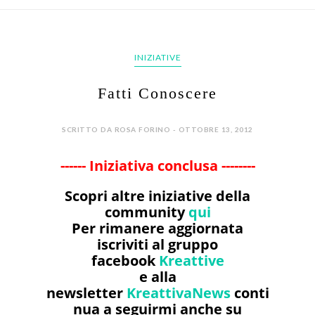
INIZIATIVE
Fatti Conoscere
SCRITTO DA ROSA FORINO - OTTOBRE 13, 2012
------ Iniziativa conclusa --------
Scopri altre iniziative della
community
qui
Per rimanere aggiornata
iscriviti al gruppo
facebook
Kreattive
e alla
newsletter
KreattivaNews
conti
nua a seguirmi anche su