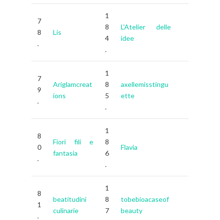
1
7
8
L'Atelier delle
8
Lis
4
idee
.
.
1
7
Ariglamcreat
8
axellemisstingu
9
ions
5
ette
.
.
1
8
Fiori fili e
8
0
Flavia
fantasia
6
.
.
1
8
beatitudini
8
tobebioacaseof
1
culinarie
7
beauty
.