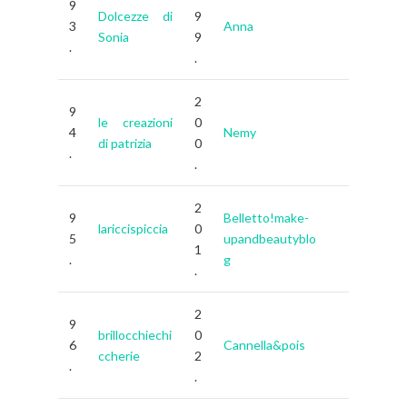
9
Dolcezze di
9
3
Anna
Sonia
9
.
.
2
9
le creazioni
0
4
Nemy
di patrizia
0
.
.
2
9
Belletto!make-
lariccispiccia
0
5
upandbeautyblo
1
.
g
.
2
9
brillocchiechi
0
6
Cannella&pois
ccherie
2
.
.