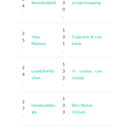
ilmondodiphil
3
justgoshopping
4
0
.
.
1
2
Idea
3
Il piacere di star
5
Mamma
1
bene
.
.
1
2
Lara&theKit
3
In cucina con
6
chen
2
Letizia
.
.
1
2
handmadeby
3
Bloc-Notes
7
gio
3
Ostuni
.
.