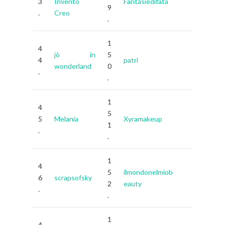
3
Invento
Fantasiedifata
9
.
Creo
.
1
4
jò in
5
4
patri
wonderland
0
.
.
1
4
5
5
Melania
Xyramakeup
1
.
.
1
4
5
ilmondonelmiob
6
scrapsofsky
2
eauty
.
.
1
4