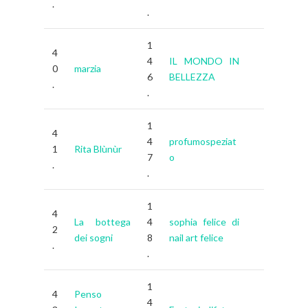
.
.
1
4
4
IL MONDO IN
0
marzia
6
BELLEZZA
.
.
1
4
4
profumospeziat
1
Rita Blùnùr
7
o
.
.
1
4
La bottega
4
sophia felice di
2
dei sogni
8
nail art felice
.
.
1
4
Penso
4