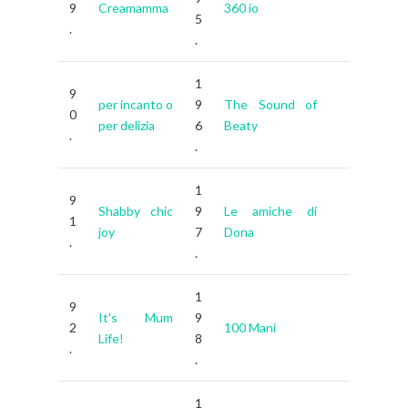
9
Creamamma
360 io
5
.
.
1
9
per incanto o
9
The Sound of
0
per delizia
6
Beaty
.
.
1
9
Shabby chic
9
Le amiche di
1
joy
7
Dona
.
.
1
9
It's Mum
9
2
100 Mani
Life!
8
.
.
1