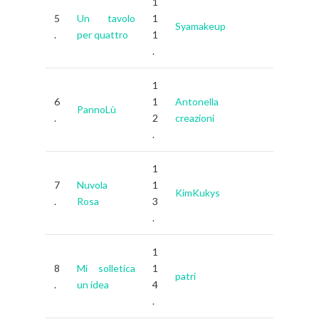
1
5
Un tavolo
1
Syamakeup
.
per quattro
1
.
1
6
1
Antonella
PannoLù
.
2
creazioni
.
1
7
Nuvola
1
KimKukys
.
Rosa
3
.
1
8
Mi solletica
1
patri
.
un idea
4
.