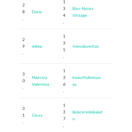
1
2
3
Bloc-Notes
8
Elena
4
Vintage
.
.
1
2
3
9
mikka
Inmodaveritas
5
.
.
1
3
Maestra
3
beautifulinmyw
0
Valentina -
6
ay
.
.
1
3
3
ilpiaceredelpalat
1
Giusy
7
o
.
.