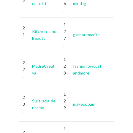
da tutti
6
mind ஜ
.
.
1
2
Kitchen and
2
1
glamourmarite
Beauty
7
.
.
1
2
MadreCreati
2
fashionlowcost
2
va
8
andmore
.
.
1
2
Sulla scia del
2
3
makeuppam
ricamo
9
.
.
1
2