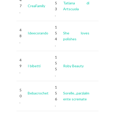
5
Tatiana di
7
CreaFamily
3
Artscuola
.
.
1
4
Ideecorando
5
She loves
8
4
polishes
.
.
1
4
5
9
I bibetti
Roby Beauty
5
.
.
1
5
Bebacrochet
5
Sorelle...parzialm
0
6
ente scremate
.
.