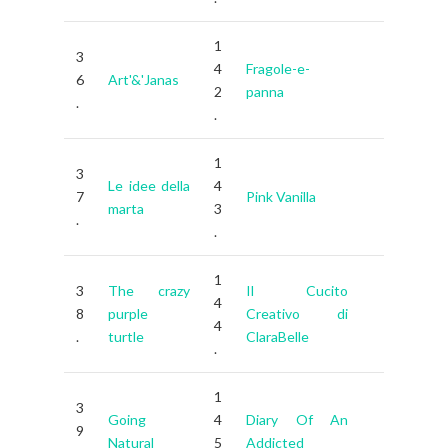
1
3
4
Fragole-e-
6
Art'&'Janas
2
panna
.
.
1
3
Le idee della
4
7
Pink Vanilla
marta
3
.
.
1
3
The crazy
Il Cucito
4
8
purple
Creativo di
4
.
turtle
ClaraBelle
.
1
3
Going
4
Diary Of An
9
Natural
5
Addicted