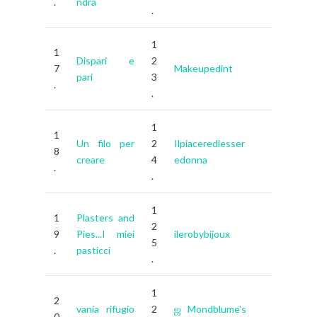
.
ndra
.
1
1
Dispari e
2
7
Makeupedint
pari
3
.
.
1
1
Un filo per
2
Ilpiacerediesser
8
creare
4
edonna
.
.
1
1
Plasters and
2
9
Pies...I miei
ilerobybijoux
5
.
pasticci
.
1
2
vania rifugio
2
ஜ Mondblume's
0