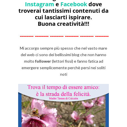
Instagram
e
Facebook
dove
troverai tantissimi contenuti da
cui lasciarti ispirare.
Buona creatività!!!
--------
--------
--------
--------
--------
--------
Mi accorgo sempre più spesso che nel vasto mare
del web ci sono dei bellissimi blog che non hanno
molto
follower
(lettori fissi) e fanno fatica ad
emergere semplicemente perchè persi nei soliti
noti