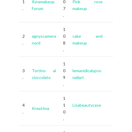
1
Xyramakeup
0
Pink rose
.
Forum
7
makeup
.
1
2
agnyscamera
0
cake and
.
nord
8
makeup
.
1
3
Tortino al
0
lemanidicalypso
.
cioccolato
9
nailart
.
1
4
1
Lisabeautycase
Kreattiva
.
0
.