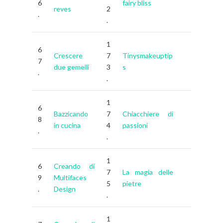
6
fairy bliss
reves
2
.
.
1
6
Crescere
7
Tinysmakeuptip
7
due gemelli
3
s
.
.
1
6
Bazzicando
7
Chiacchiere di
8
in cucina
4
passioni
.
.
1
6
Creando di
7
La magia delle
9
Multifaces
5
pietre
.
Design
.
1