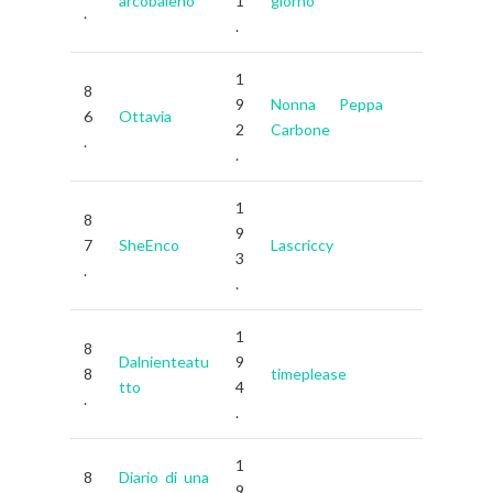
arcobaleno
1
giorno
.
.
1
8
9
Nonna Peppa
6
Ottavia
2
Carbone
.
.
1
8
9
7
SheEnco
Lascriccy
3
.
.
1
8
Dalnienteatu
9
8
timeplease
tto
4
.
.
1
8
Diario di una
9