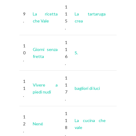
1
9
La ricetta
1
La tartaruga
.
che Vale
5
crea
.
1
1
Giorni senza
1
0
S.
fretta
6
.
.
1
1
Vivere a
1
1
bagliori di luci
piedi nudi
7
.
.
1
1
1
La cucina che
2
Nené
8
vale
.
.