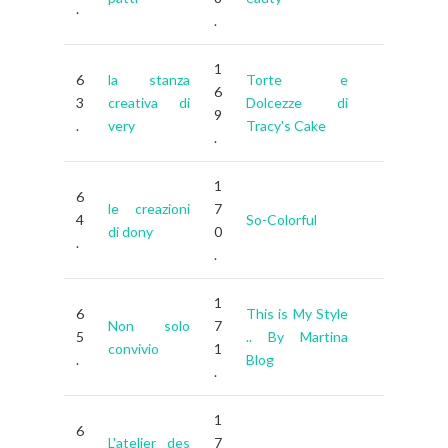
.
.
1
6
la stanza
Torte e
6
3
creativa di
Dolcezze di
9
.
very
Tracy's Cake
.
1
6
le creazioni
7
4
So-Colorful
di dony
0
.
.
1
6
This is My Style
Non solo
7
5
.. By Martina
convivio
1
.
Blog
.
1
6
L'atelier des
7