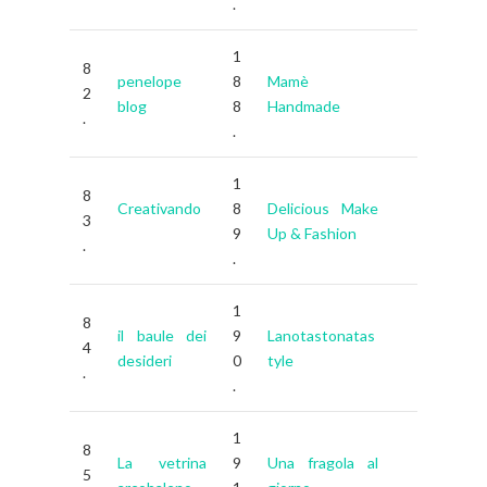
.
1
8
penelope
8
Mamè
2
blog
8
Handmade
.
.
1
8
Creativando
8
Delicious Make
3
9
Up & Fashion
.
.
1
8
il baule dei
9
Lanotastonatas
4
desideri
0
tyle
.
.
1
8
La vetrina
9
Una fragola al
5