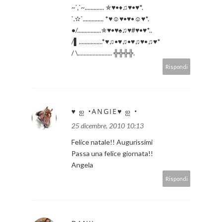
~`,`~............. ✯♥•♦♫♥•♥*.
`.✫`.............. *♥☺♥•♥•☺♥*.
●/................✯♥•♥♠♫♥#♥•♥*..
/▌................*♥♫•♥♫•♥♫♥•♫♥*
/ \....................... ╬╬╬╬.
Rispondi
♥ ஐ •ANGIE♥ ஐ •
25 dicembre, 2010 10:13
Felice natale!! Augurissimi
Passa una felice giornata!!
Angela
Rispondi