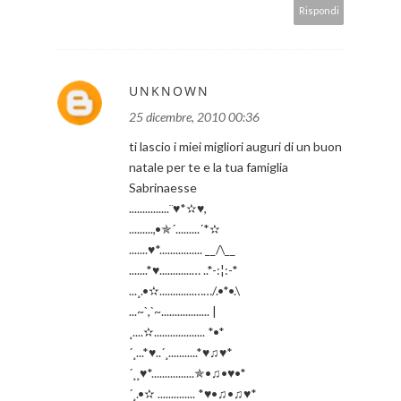
Rispondi
UNKNOWN
25 dicembre, 2010 00:36
ti lascio i miei migliori auguri di un buon
natale per te e la tua famiglia
Sabrinaesse
...............¨♥*✫♥,
.........,•✯´.........´*✫
.......♥*................ __/\__
.......*♥............… ..*-:¦:-*
...¸.•✫.............……/.•*•.\
...~`,`~.................. |
¸....✫................... *•*
´¸...*♥..´¸...........*♥♫♥*
´¸¸♥*................✯•♫•♥•*
´¸.•✫ .............. *♥•♫•♫♥*