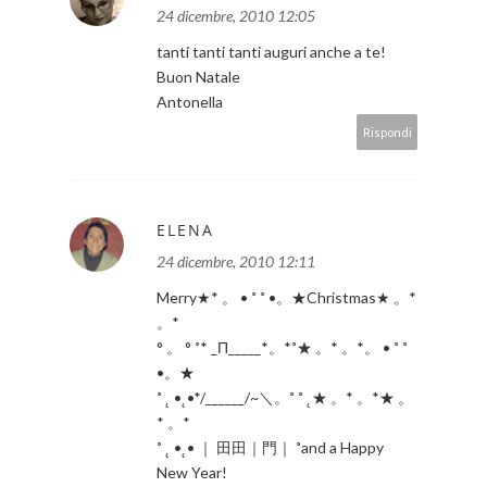
24 dicembre, 2010 12:05
tanti tanti tanti auguri anche a te!
Buon Natale
Antonella
Rispondi
ELENA
24 dicembre, 2010 12:11
Merry★* 。 • ˚ ˚ •。★Christmas★ 。*
。*
° 。 ° ˚* _Π_____*。*˚★ 。* 。*。 • ˚ ˚
•。★
˚ ˛ •˛•*/______/~＼。˚ ˚ ˛★ 。* 。*★ 。
* 。*
˚ ˛ •˛• ｜ 田田｜門｜ ˚and a Happy
New Year!