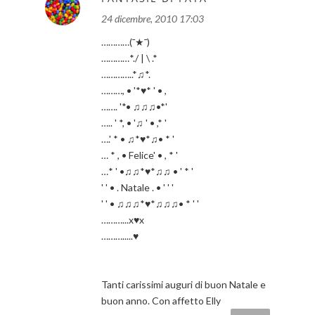
24 dicembre, 2010 17:03
…………(¯★¯)
…………*./ | \ .*
…………..*♫*.
………, • '*♥* ' • ,
……. '*• ♫♫♫•*'
….. ' *, • '♫ ' • ,* '
….' * • ♫*♥*♫• * '
… * , • Felice' • , * '
…* ' •♫♫*♥*♫♫ • ' * '
' ' • . Natale . • ' ' '
' ' • ♫♫♫*♥*♫♫♫• * ' '
………...x♥x
……….....♥
Tanti carissimi auguri di buon Natale e
buon anno. Con affetto Elly