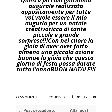
Questa piccola ghirlanda
augurale realizzata
appositamente per tutte
voi,
vuole essere il mio
augurio per un natale
creativo
ricco di tante
piccole e grande
sorprese!!!
Con nel cuore la
gioia di aver aver fatto
almeno una piccola azione
buona
e la gioia che questo
giorno di festa possa durare
tutto l'anno
BUON NATALE!!!
13 COMMENTI
CONDIVIDI:
← Post precedente
Altri post →