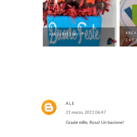
R ESSERE
KRE
AUGURISSIMI!!!
UAND...
CHE 
ALE
21 marzo, 2011 06:47
Grazie mille, Rosa! Un bacione!