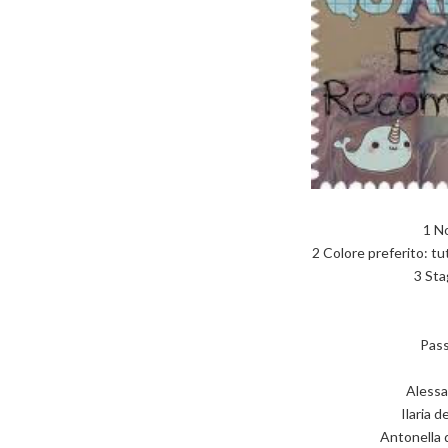
1 No
2 Colore preferito: tu
3 Sta
Pass
Alessa
Ilaria d
Antonella d