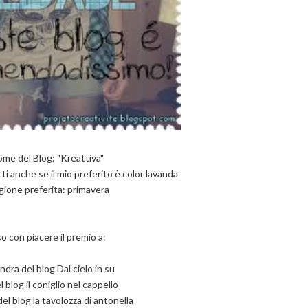
me del Blog: "Kreattiva"
tti anche se il mio preferito è color lavanda
gione preferita: primavera
o con piacere il premio a:
ndra del blog Dal cielo in su
el blog il coniglio nel cappello
el blog la tavolozza di antonella