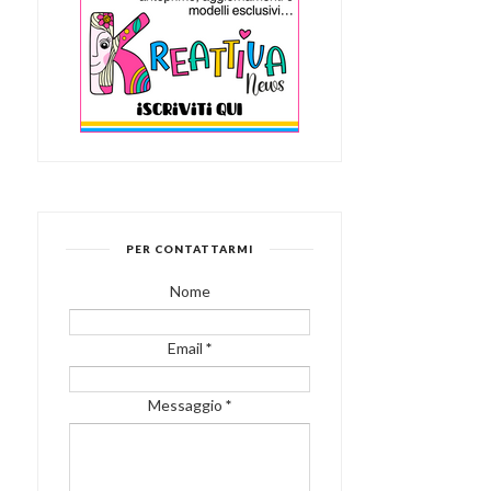
SECONDO NUMERO
DELL'E-BOOK GRATUITO...
PER CONTATTARMI
Nome
Email
*
Messaggio
*