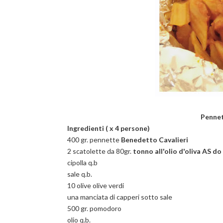
Pennet
Ingredienti ( x 4 persone)
400 gr. pennette
Benedetto Cavalieri
2 scatolette da 80gr.
tonno all'olio d'oliva AS d
cipolla q.b
sale q.b.
10 olive olive verdi
una manciata di capperi sotto sale
500 gr. pomodoro
olio q.b.