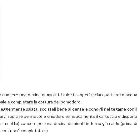
 e cuocere una decina di minuti. Unire i capperi (sciacquati sotto acqua
 il sale e completare la cottura del pomodoro.
eggermente salata, scolateli bene al dente e condirli nel tegame con il
arvi sopra le pennette e chiudere ermeticamente il cartoccio e disporlo
te in cotto) cuocere per una decina di minuti in forno già caldo (prima di
la cottura è completata :-)