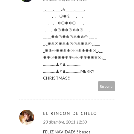
_.____.____.✯_____._____,
_____._.__☉✺☉___.___.___
___.__.__❄☉✺❄☉____.___
_.___._❄☉✺❄☉❄❄☉___.__
__.__✺❄☉✺❄☉❄✺❄☉.___._
_._✺❄☉✺❄❄☉☉❄✺❄☉_.___
_✺❄☉✺✺❄❄☉☉❄❄✺❄☉_.__
✺❄☉✺✺✺❄❄☉☉❄❄✺✺❄☉.__
..............♟☦♟ ...............
..............♟☦♟................MERRY
CHRISTMAS!!
Rispondi
EL RINCON DE CHELO
23 dicembre, 2011 12:30
FELIZ NAVIDAD!!! besos