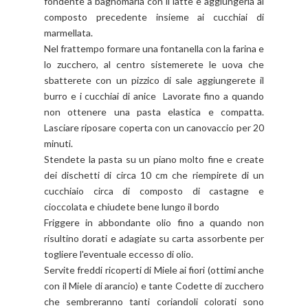
fondente a bagnomaria con il latte e aggiungerla al
composto precedente insieme ai cucchiai di
marmellata.
Nel frattempo formare una fontanella con la farina e
lo zucchero, al centro sistemerete le uova che
sbatterete con un pizzico di sale aggiungerete il
burro e i cucchiai di anice Lavorate fino a quando
non ottenere una pasta elastica e compatta.
Lasciare riposare coperta con un canovaccio per 20
minuti.
Stendete la pasta su un piano molto fine e create
dei dischetti di circa 10 cm che riempirete di un
cucchiaio circa di composto di castagne e
cioccolata e chiudete bene lungo il bordo
Friggere in abbondante olio fino a quando non
risultino dorati e adagiate su carta assorbente per
togliere l'eventuale eccesso di olio.
Servite freddi ricoperti di Miele ai fiori (ottimi anche
con il Miele di arancio) e tante Codette di zucchero
che sembreranno tanti coriandoli colorati sono