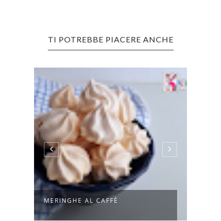
TI POTREBBE PIACERE ANCHE
MERINGHE AL CAFFÈ
MELE