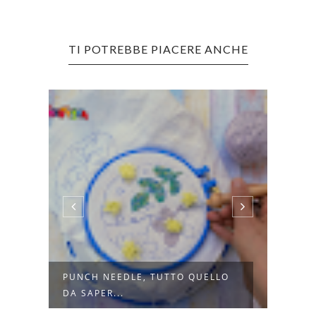
TI POTREBBE PIACERE ANCHE
EDLE, TUTTO QUELLO
TRASFORMA IL TUO SALOT
..
CON UN CUS...