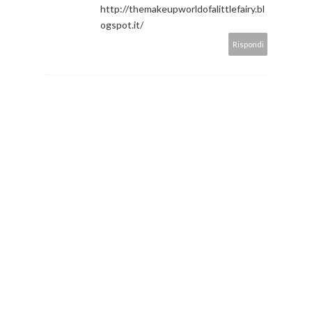
http://themakeupworldofalittlefairy.bl
ogspot.it/
Rispondi