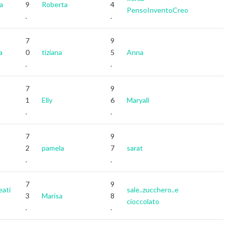
a
9
Roberta
4
PensoInventoCreo
.
.
7
9
a
0
tiziana
5
Anna
.
.
7
9
1
Elly
6
Maryall
.
.
7
9
2
pamela
7
sarat
.
.
7
9
eati
sale..zucchero..e
3
Marisa
8
cioccolato
.
.