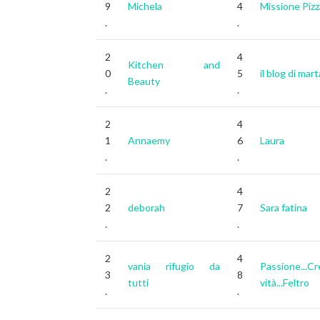
9
Michela
4
Missione Pizz
.
.
2
4
Kitchen and
0
5
il blog di mart
Beauty
.
.
2
4
1
Annaemy
6
Laura
.
.
2
4
2
deborah
7
Sara fatina
.
.
2
4
vania rifugio da
Passione...Cr
3
8
tutti
vità...Feltro
.
.