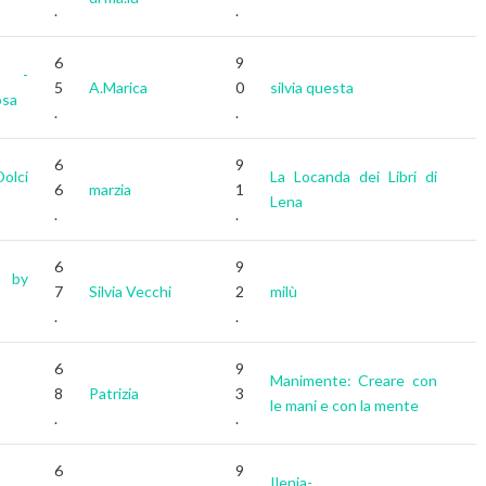
.
.
6
9
a -
5
A.Marica
0
silvia questa
osa
.
.
6
9
olci
La Locanda dei Libri di
6
marzia
1
Lena
.
.
6
9
 by
7
Silvia Vecchi
2
milù
.
.
6
9
Manimente: Creare con
8
Patrizia
3
le mani e con la mente
.
.
6
9
Ilenia-