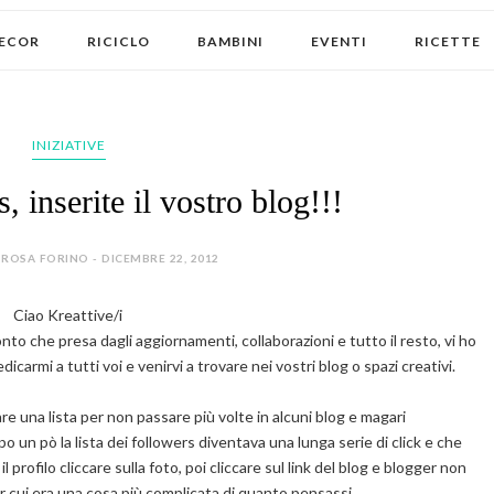
ECOR
RICICLO
BAMBINI
EVENTI
RICETTE
INIZIATIVE
 inserite il vostro blog!!!
ROSA FORINO - DICEMBRE 22, 2012
Ciao Kreattive/i
nto che presa dagli aggiornamenti, collaborazioni e tutto il resto, vi ho
icarmi a tutti voi e venirvi a trovare nei vostri blog o spazi creativi.
e una lista per non passare più volte in alcuni blog e magari
o un pò la lista dei followers diventava una lunga serie di click e che
l profilo cliccare sulla foto, poi cliccare sul link del blog e blogger non
r cui era una cosa più complicata di quanto pensassi.