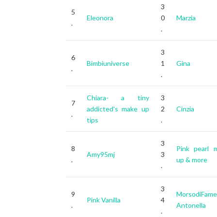
3
5
Eleonora
0
Marzia
.
.
3
6
Bimbiuniverse
1
Gina
.
.
Chiara- a tiny
3
7
addicted's make up
2
Cinzia
.
tips
.
3
8
Pink pearl 
Amy95mj
3
.
up & more
.
3
9
MorsodiFame
Pink Vanilla
4
.
Antonella
.