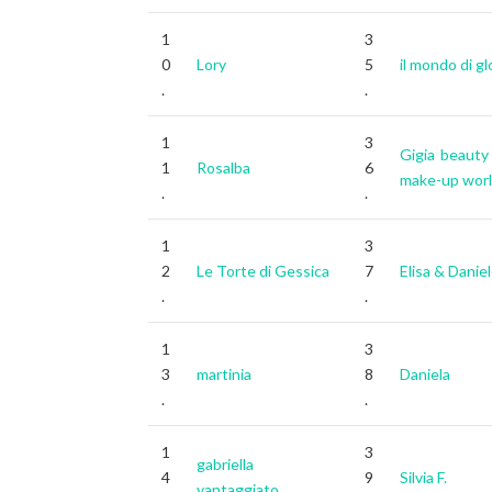
1
3
0
Lory
5
il mondo di gl
.
.
1
3
Gigia beauty
1
Rosalba
6
make-up wor
.
.
1
3
2
Le Torte di Gessica
7
Elisa & Danie
.
.
1
3
3
martinia
8
Daniela
.
.
1
3
gabriella
4
9
Silvia F.
vantaggiato