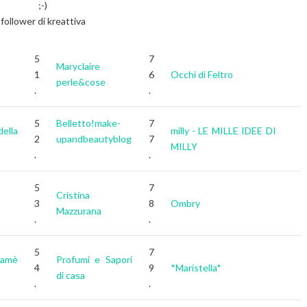
;-)
follower di kreattiva
5
7
Maryclaire
1
6
Occhi di Feltro
perle&cose
.
.
5
Belletto!make-
7
ella
milly - LE MILLE IDEE DI
2
upandbeautyblog
7
MILLY
.
.
5
7
Cristina
3
8
Ombry
Mazzurana
.
.
5
7
amè
Profumi e Sapori
4
9
*Maristella*
di casa
.
.