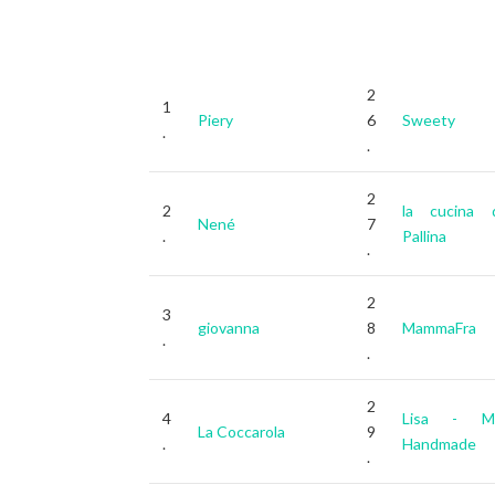
2
1
Piery
6
Sweety
.
.
2
2
la cucina d
Nené
7
.
Pallina
.
2
3
giovanna
8
MammaFra
.
.
2
4
Lisa - M
La Coccarola
9
.
Handmade
.