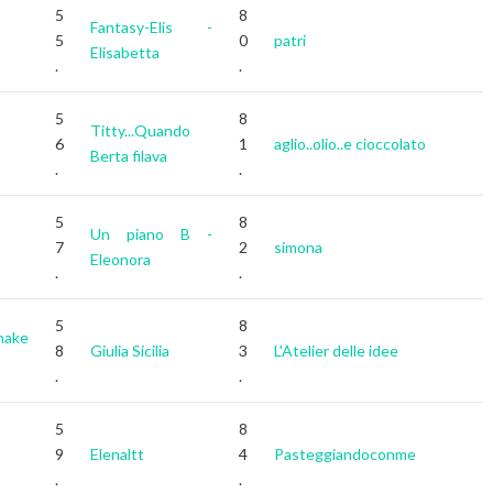
5
8
Fantasy-Elis -
5
0
patri
Elisabetta
.
.
5
8
Titty...Quando
6
1
aglio..olio..e cioccolato
Berta filava
.
.
5
8
Un piano B -
7
2
simona
Eleonora
.
.
5
8
make
8
Giulia Sicilia
3
L'Atelier delle idee
.
.
5
8
9
Elenaltt
4
Pasteggiandoconme
.
.