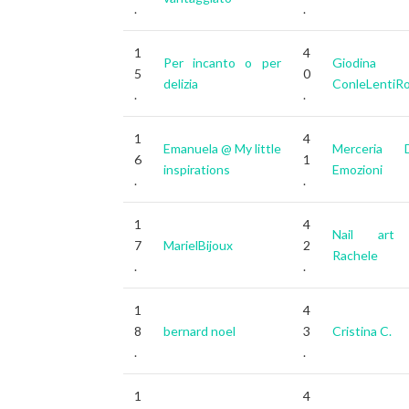
.
.
1
4
Per incanto o per
Giodin
5
0
delizia
ConleLentiR
.
.
1
4
Emanuela @ My little
Merceria D
6
1
inspirations
Emozioni
.
.
1
4
Nail art
7
MarielBijoux
2
Rachele
.
.
1
4
8
bernard noel
3
Cristina C.
.
.
1
4