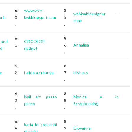
6
www.vive-
8
wabisabidesigner -
oria
0
lavi.blogspot.com
5
shan
.
.
6
8
 and
GDCOLOR
1
6
Annalisa
ld
gadget
.
.
6
8
le
2
Lalletta creativa
7
Lilybets
.
.
6
8
Nail art passo
Monica e lo
3
8
passo
Scrapbooking
.
.
6
8
katia le creazioni
4
9
Giovanna
di ma.lu