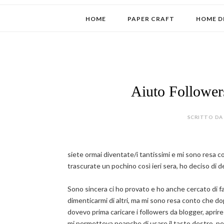
HOME
PAPER CRAFT
HOME D
Aiuto Followers,
SCRITTO DA 
siete ormai diventate/i tantissimi e mi sono resa co
trascurate un pochino così ieri sera, ho deciso di ded
Sono sincera ci ho provato e ho anche cercato di far
dimenticarmi di altri, ma mi sono resa conto che dop
dovevo prima caricare i followers da blogger, aprire i
mi permetteva neanche di usare il tasto destro, pe