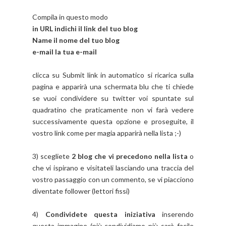
Compila in questo modo
in URL indichi il link del tuo blog
Name il nome del tuo blog
e-mail la tua e-mail
clicca su Submit link in automatico si ricarica sulla
pagina e apparirà una schermata blu che ti chiede
se vuoi condividere su twitter voi spuntate sul
quadratino che praticamente non vi farà vedere
successivamente questa opzione e proseguite, il
vostro link come per magia apparirà nella lista ;-)
3) scegliete
2 blog che vi precedono nella lista
o
che vi ispirano e visitateli lasciando una traccia del
vostro passaggio con un commento, se vi piacciono
diventate follower (lettori fissi)
4)
Condividete questa iniziativa
inserendo
questa immagine (più condividiamo più sarà facile