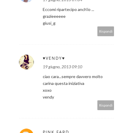
Eccomi ripartecipo anch'io ...
grazieeeeee
giusi_g
Rispondi
♥VENDY♥
19 giugno, 2013 09:10
ciao cara...sempre davvero molto
carina questa iniziativa
xoxo
vendy
Rispondi
PINK FARD