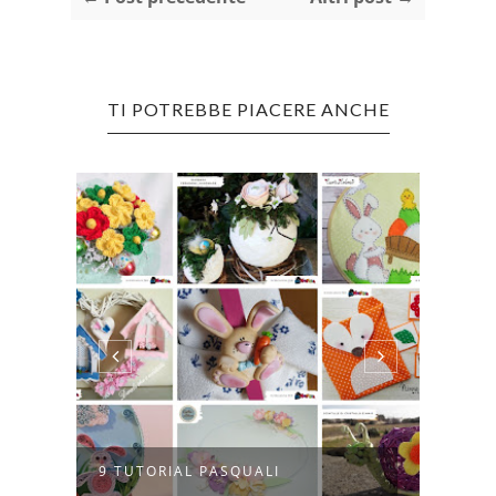
TI POTREBBE PIACERE ANCHE
E
SEGN
9 TUTORIAL PASQUALI
CON L