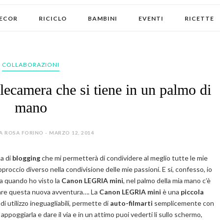
ECOR
RICICLO
BAMBINI
EVENTI
RICETTE
COLLABORAZIONI
lecamera che si tiene in un palmo di
mano
A ROSA FORINO - MARZO 12, 2014
a di
blogging
che mi permetterà di condividere al meglio tutte le mie
roccio diverso nella condivisione delle mie passioni. E si, confesso, io
 quando ho visto la
Canon LEGRIA mini
, nel palmo della mia mano c’è
ziare questa nuova avventura…. La
Canon LEGRIA mini
è una
piccola
di utilizzo ineguagliabili, permette di
auto-filmarti
semplicemente con
 appoggiarla e dare il via e in un attimo puoi vederti li sullo schermo,