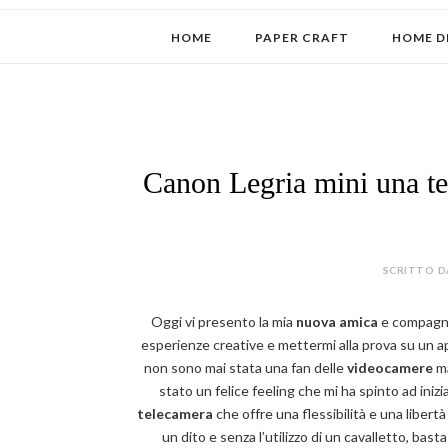
HOME
PAPER CRAFT
HOME D
Canon Legria mini una te
SCRITTO D
Oggi vi presento la mia
nuova amica
e compagn
esperienze creative e mettermi alla prova su un app
non sono mai stata una fan delle
videocamere
ma
stato un felice feeling che mi ha spinto ad ini
telecamera
che offre una flessibilità e una libertà 
un dito e senza l’utilizzo di un cavalletto, basta