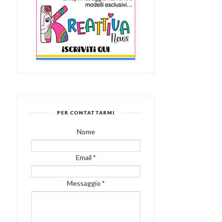
PER CONTATTARMI
Nome
Email
*
Messaggio
*
MATITA SEGNALIBRO
FOLDER PORTA
GLITTER: UN’IDEA ...
DOCUMENTI DA VIAGGI