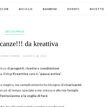
ECOR
RICICLO
BAMBINI
EVENTI
RICETTE
DECOUPAGE
anze!!! da kreattiva
 ROSA FORINO - AGOSTO 06, 2014
icco di
progetti
,
ricette
e
condivisioni
, il blog
Kreattiva
sarà in "
pausa estiva
"
sto magico, ma semplicemente ho bisogno di
ricaricarmi
n pò di tempo speciale a me stessa e alla mia famiglia
l'entusiasmo e la voglia di fare
ete
, ma chi vorrà potrà scoprire i vecchi post