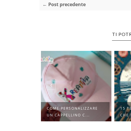
← Post precedente
TI POT
RE IN
COME PERSONALIZZARE
15 T
SEI UNA ...
UN CAPPELLINO C...
CHE 