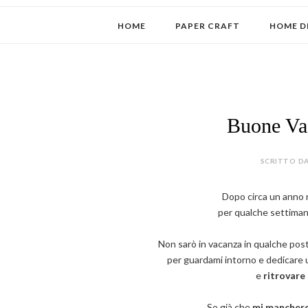
HOME
PAPER CRAFT
HOME D
Buone Vac
SCRITTO DA
Dopo circa un anno r
per qualche settimana
Non sarò in vacanza in qualche po
per guardami intorno e dedicare u
e
ritrovare 
So già che
mi mancher