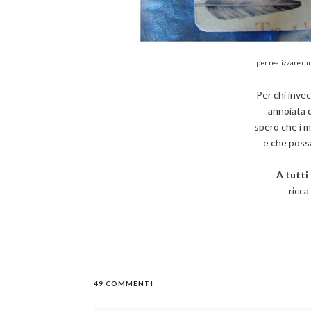
per realizzare q
Per chi inve
annoiata 
spero che i m
e che possa 
A tutti
ricca
49 COMMENTI