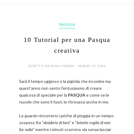
PASQUA
10 Tutorial per una Pasqua
creativa
SCRITTO DA ROSA FORINO - MARZO 07, 2016
Sarà il tempo uggioso o la pigrizia che incombe ma
quest'anno non sento l'entusiasmo di creare
qualcosa di speciale per la
PASQUA
e come se le
nuvole che sono lì fuori, le ritrovassi anche in me.
Le guardo rincorrersi cariche di pioggia in un tempo
sospeso fra "
desiderio di fare
" e "
latente voglia di non
far nulla
" mentre i minuti scorrono via senza lasciar