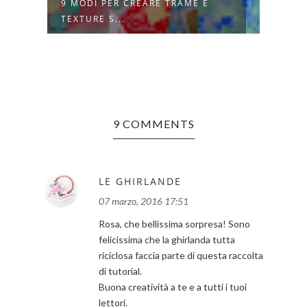
9 MODI PER CREARE TRAME E
COME
TEXTURE S...
TOVA
9 COMMENTS
LE GHIRLANDE
07 marzo, 2016 17:51
Rosa, che bellissima sorpresa! Sono
felicissima che la ghirlanda tutta
riciclosa faccia parte di questa raccolta
di tutorial.
Buona creatività a te e a tutti i tuoi
lettori.